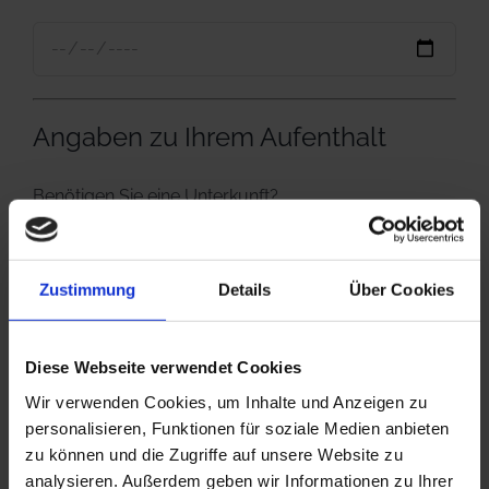
Angaben zu Ihrem Aufenthalt
Benötigen Sie eine Unterkunft?
nein
ja
Zustimmung
Details
Über Cookies
Benötigen Sie ein Visum?
nein
ja
Diese Webseite verwendet Cookies
Wir verwenden Cookies, um Inhalte und Anzeigen zu
Ihre Nachricht / Ihre Fragen /
personalisieren, Funktionen für soziale Medien anbieten
Rückruf
zu können und die Zugriffe auf unsere Website zu
analysieren. Außerdem geben wir Informationen zu Ihrer