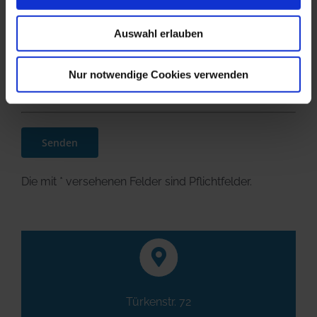
sich mit der Speicherung und Verarbeitung Ihrer
Auswahl erlauben
Daten durch diese Website einverstanden. Hiermit
akzeptieren Sie unsere
Datenschutzerklärung
Nur notwendige Cookies verwenden
Hiermit stimmen Sie unseren
AGB
zu
Die mit * versehenen Felder sind Pflichtfelder.
Türkenstr. 72