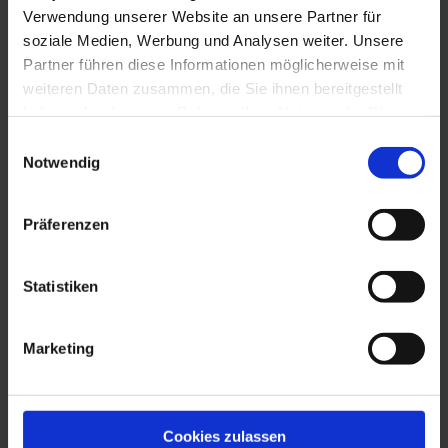
Verwendung unserer Website an unsere Partner für
Ihre Nachricht / Ihre Fragen
soziale Medien, Werbung und Analysen weiter. Unsere
Partner führen diese Informationen möglicherweise mit
weiteren Daten zusammen, die Sie ihnen bereitgestellt
haben oder die sie im Rahmen Ihrer Nutzung der Dienste
gesammelt haben.
Einwilligungsauswahl
Notwendig
Präferenzen
Sollen wir Sie zurückrufen?
Statistiken
nein
ja
Ich bin kein Robot!
Die Hauptstadt von Frankreich ist?
Marketing
Cookies zulassen
Mit der Nutzung dieses Formulars erklären Sie