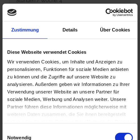
Stunden / Woche: 4
Uhrzeiten: Di und Do, 17.30 -19.00 Uhr
Zustimmung
Details
Über Cookies
Wochentage: Di und Do
Preis: 240,00 EUR (12 Termine)
Diese Webseite verwendet Cookies
Wir verwenden Cookies, um Inhalte und Anzeigen zu
Deutschkurs zum Aufnahmetest deutsch Studienkol
personalisieren, Funktionen für soziale Medien anbieten
zu können und die Zugriffe auf unsere Website zu
16. November 2026 bis 29. Januar 2027 in Präsenz 
analysieren. Außerdem geben wir Informationen zu Ihrer
Verwendung unserer Website an unsere Partner für
Stunden / Woche: 15
soziale Medien, Werbung und Analysen weiter. Unsere
Partner führen diese Informationen möglicherweise mit
Uhrzeiten: 14.00 – 16.15 Uhr
weiteren Daten zusammen, die Sie ihnen bereitgestellt
haben oder die sie im Rahmen Ihrer Nutzung der Dienste
Wochentage: Mo bis Frei
gesammelt haben.
Einwilligungsauswahl
Notwendig