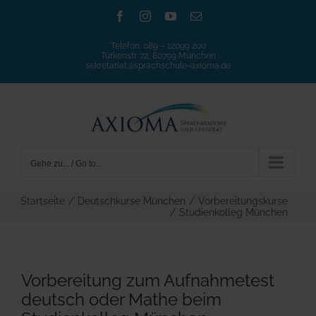
Zum
Facebook
Instagram
YouTube
E-
Mail
Inhalt
Telefon:
089 – 12099 200
springen
Türkenstr. 72, 80799 München
sekretariat@sprachschule-axioma.de
Gehe zu... / Go to...
Startseite
/
Deutschkurse München
/
Vorbereitungskurse
/
Studienkolleg München
Vorbereitung zum Aufnahmetest
deutsch oder Mathe beim