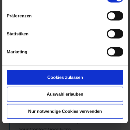
Preis: 990,00 €/8 Wochen
Präferenzen
Online: 24 Mathevideos plus 4 Termine à 30 Minuten Ei
Statistiken
Individuell nach Absprache
Marketing
Preis: 175,00 €
Cookies zulassen
Angebot anfordern
Sie interessieren sich für einen Studienkolleg
Auswahl erlauben
Vorbereitungskurs? Dann schreiben Sie uns
– wir machen Ihnen ein individuelles
Nur notwendige Cookies verwenden
Angebot. Sie haben weitere Fragen? Rufen
Sie uns an, wir beraten Sie gerne!
Your Content Goes Here