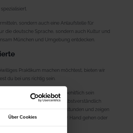
pezialisiert.
mitteln, sondern auch eine Anlaufstelle für
nur die deutsche Sprache, sondern auch Kultur und
emeinsam München und Umgebung entdecken.
ierte
iwilliges Praktikum machen möchtest, bieten wir
t du bei uns richtig sein.
Schüler bei diversen Fragen behilflich sein
ns an der richtigen Stelle. Selbstverständlich
nd Nachbereitung der Unterrichtsstunden und zeigen
Über Cookies
Hausaufgaben unserer Schüler zur Hand gehen oder