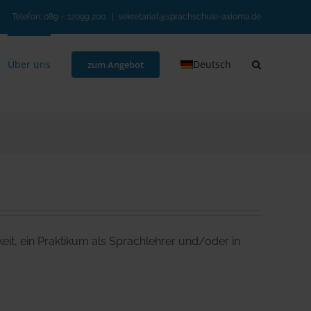
Telefon:
089 – 12099 200
|
sekretariat@sprachschule-axioma.de
Über uns
Deutsch
zum Angebot
eit, ein Praktikum als Sprachlehrer und/oder in