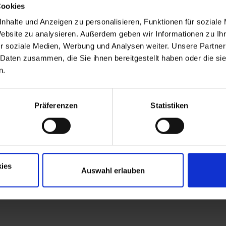
Cookies
d Bedürfnisse angepasst werden. Egal, ob zwei Wochen, zwei
nhalte und Anzeigen zu personalisieren, Funktionen für soziale
Website zu analysieren. Außerdem geben wir Informationen zu I
r soziale Medien, Werbung und Analysen weiter. Unsere Partner
 Daten zusammen, die Sie ihnen bereitgestellt haben oder die s
n.
verschiedenen kulturellen Hintergründen bist, sind Vorkennt
beit unterstützen könnten, kannst du diese gerne einbringen
ion mit unseren Schülern erleichtern.
Präferenzen
Statistiken
chschule-axioma.de
und teile uns kurz mit, in welchem Bere
nzulernen!
Jetzt bewerben unter:
ies
Auswahl erlauben
sekretariat@sprachschule-axioma.de