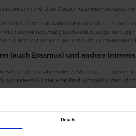
 dem Jahr 2009 und ist auf Deutschkurse und Fremdsprachen s
ls auch für Firmen an. Dabei wollen wir nicht nur Sprache ver
richt bieten wir regelmäßig Events und Ausflüge, um nicht 
schen aus aller Welt kennenlernen, sich austauschen und g
ten (auch Erasmus) und andere Interess
die Schule oder im Rahmen deines Studiums oder aber ein fre
du aus anderen Gründen einen Praktikumsplatz suchst, könntes
es um die Beratung und Einstufung von Interessenten geht, du 
ng einer Sprachschule reinschnuppern möchtest, bist du bei u
hts unterstützen. Wir geben dir gerne Einblick in die Vor- u
Details
kann. Vielleicht kannst du uns sogar bei der Korrektur der 