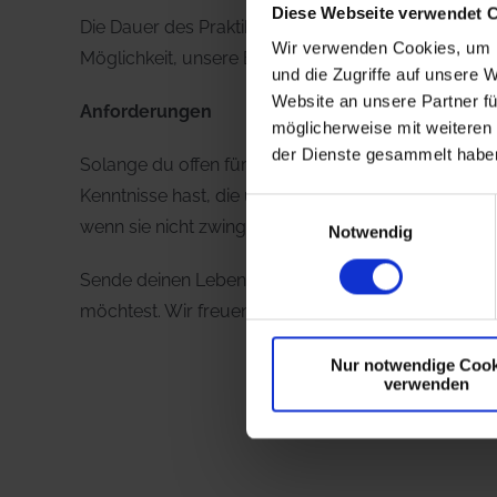
Diese Webseite verwendet 
Die Dauer des Praktikums kann an deine Wünsche un
Wir verwenden Cookies, um I
Möglichkeit, unsere Branche kennenzulernen.
und die Zugriffe auf unsere 
Website an unsere Partner fü
Anforderungen
möglicherweise mit weiteren
der Dienste gesammelt habe
Solange du offen für Menschen aus aller Welt mit 
Kenntnisse hast, die uns bei unserer täglichen Ar
Einwilligungsauswahl
wenn sie nicht zwingend nötig sind, die Kommunikat
Notwendig
Sende deinen Lebenslauf einfach an
service@spra
möchtest. Wir freuen uns schon darauf, dich kenne
Nur notwendige Cook
verwenden