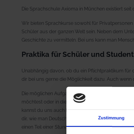
Die Sprachschule Axioma in München existiert seit
Wir bieten Sprachkurse sowohl für Privatpersonen a
Schüler aus der ganzen Welt sein. Neben dem Unter
Geschichte zu vermitteln. Bei uns kann man Men
Praktika für Schüler und Studen
Unabhängig davon, ob du ein Pflichtpraktikum für 
dir bei uns gerne die Möglichkeit dazu. Auch wenn 
Die möglichen Aufgabengebiete sind vielfältig. Ob 
möchtest oder in die Büroorganisation und Verwaltu
kannst du uns auch bei der Gestaltung des Unterric
Zustimmung
dir, wie man Deutsch als Fremdsprache vermitteln 
einen Teil einer Stunde selbst unterrichten.