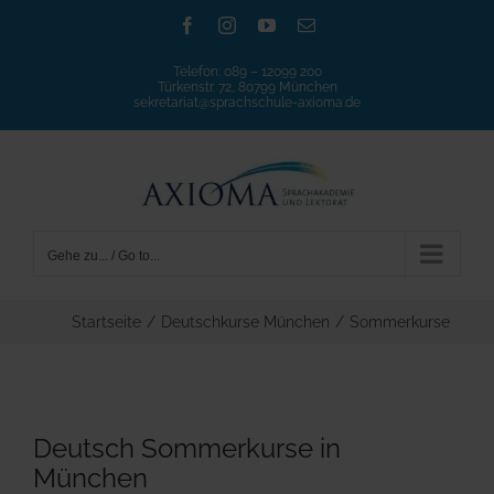
Zum
Facebook
Instagram
YouTube
E-
Mail
Inhalt
Telefon:
089 – 12099 200
springen
Türkenstr. 72, 80799 München
sekretariat@sprachschule-axioma.de
Gehe zu... / Go to...
Startseite
/
Deutschkurse München
/
Sommerkurse
Deutsch Sommerkurse in
München