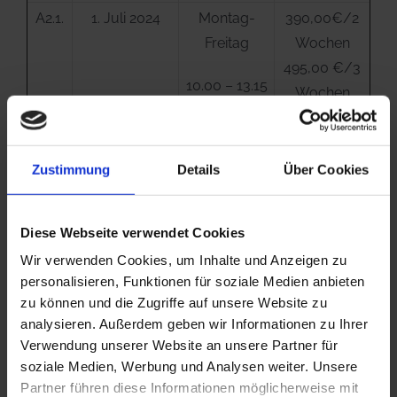
A2.1.
1. Juli 2024
Montag-
390,00€/2
Freitag
Wochen
495,00 €/3
10.00 – 13.15
Wochen
Uhr
540,00 €/4
Wochen
Zustimmung
Details
Über Cookies
A2.2.
29. Juli 2024
Montag-
390,00€/2
Freitag
Wochen
Diese Webseite verwendet Cookies
495,00 €/3
10.00 – 13.15
Wir verwenden Cookies, um Inhalte und Anzeigen zu
Wochen
personalisieren, Funktionen für soziale Medien anbieten
Uhr
540,00 €/4
zu können und die Zugriffe auf unsere Website zu
Wochen
analysieren. Außerdem geben wir Informationen zu Ihrer
Verwendung unserer Website an unsere Partner für
soziale Medien, Werbung und Analysen weiter. Unsere
B1.1.
1. Juli 2024
Montag-
390,00€/2
Partner führen diese Informationen möglicherweise mit
Freitag
Wochen