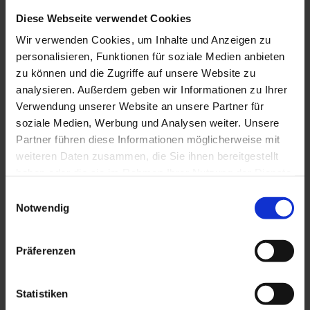
deutsche Sprache zu verbessern und für die DSH
Diese Webseite verwendet Cookies
gut vorbereitet zu sein.
Wir verwenden Cookies, um Inhalte und Anzeigen zu
personalisieren, Funktionen für soziale Medien anbieten
zu können und die Zugriffe auf unsere Website zu
Angebot Kombi Kurs: DSH + C1
analysieren. Außerdem geben wir Informationen zu Ihrer
Verwendung unserer Website an unsere Partner für
soziale Medien, Werbung und Analysen weiter. Unsere
Stunden / Woche: 26
Partner führen diese Informationen möglicherweise mit
weiteren Daten zusammen, die Sie ihnen bereitgestellt
Uhrzeiten: Mo – Fr, 10.00 – 13.15 Uhr
haben oder die sie im Rahmen Ihrer Nutzung der Dienste
gesammelt haben.
Einwilligungsauswahl
Mo + Mi + Fr, 14.00-15.30 Uhr
Notwendig
Preis: 795,00 EUR (4 Wochen)
Präferenzen
Angebot anfordern
Statistiken
Sie interessieren sich für einen unserer