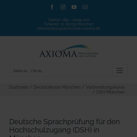
Zum
Facebook
Instagram
YouTube
E-
Mail
Inhalt
Telefon:
089 – 12099 200
springen
Türkenstr. 72, 80799 München
sekretariat@sprachschule-axioma.de
Gehe zu... / Go to...
Startseite
/
Deutschkurse München
/
Vorbereitungskurse
/
DSH München
Deutsche Sprachprüfung für den
Hochschulzugang (DSH) in