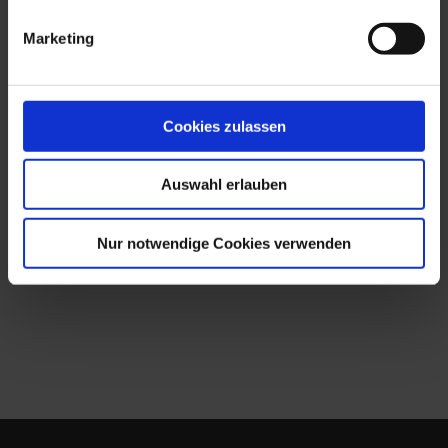
Vorbereitungskurse? Dann schreiben Sie
Marketing
uns – wir machen Ihnen ein individuelles
Angebot. Sie haben weitere Fragen zu
Zertifikaten? Rufen Sie uns an, wir beraten
Cookies zulassen
Sie, wie Sie den besten Vorbereitungskurs in
München für das richtige Zertifikat finden.
Auswahl erlauben
zum Angebot
Nur notwendige Cookies verwenden