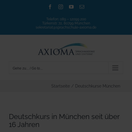
Zum
Facebook
Instagram
YouTube
E-
Mail
Inhalt
Telefon:
089 – 12099 200
springen
Türkenstr. 72, 80799 München
sekretariat@sprachschule-axioma.de
Gehe zu... / Go to...
Startseite
/
Deutschkurse München
Deutschkurs in München seit über
16 Jahren