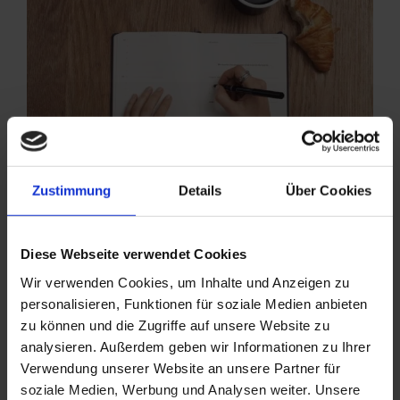
Zustimmung
Details
Über Cookies
Deutsch lernen in München ist wundervoll! Die
Deutschkurse der Sprachschule Axioma in München
Diese Webseite verwendet Cookies
(Intensivkurs ab 540,00 Euro/4 Wochen) finden in
Wir verwenden Cookies, um Inhalte und Anzeigen zu
stilvollen Räumen und in warmer, angenehmer
personalisieren, Funktionen für soziale Medien anbieten
Atmosphäre im Zentrum von München, im
zu können und die Zugriffe auf unsere Website zu
malerischen Stadtteil Schwabing, nur wenige
analysieren. Außerdem geben wir Informationen zu Ihrer
Minuten von der Universität München (an der
Verwendung unserer Website an unsere Partner für
Haltestelle Universität U3/U6 aussteigen), statt. Der
soziale Medien, Werbung und Analysen weiter. Unsere