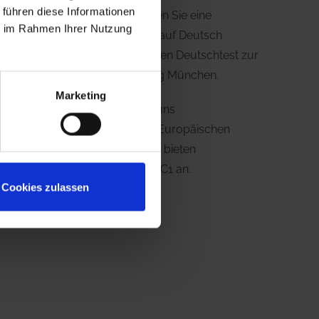
 führen diese Informationen
In unserem Deutschkurs finden Sie eine
ie im Rahmen Ihrer Nutzung
hervorragende Vorbereitung auf Deutsch
Prüfungen wie die DSH und den Deutschtest zur
Aufnahme beim Studienkolleg München.
Marketing
Des Weiteren können Sie bei uns
Sprachprüfungen nach dem Europäischen
Referenzrahmen ablegen. Wir bieten
Sprachprüfungen B1, B2 und C1 an.
Cookies zulassen
DSH