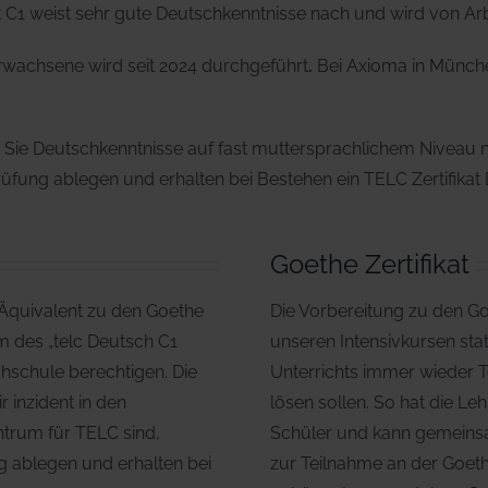
t C1 weist sehr gute Deutschkenntnisse nach und wird von Ar
Erwachsene wird seit 2024 durchgeführt
.
Bei
Axioma in Münche
 Sie Deutschkenntnisse auf fast muttersprachlichem Niveau n
Prüfung ablegen und erhalten bei Bestehen ein TELC Zertifikat
Goethe Zertifikat
n Äquivalent zu den Goethe
Die Vorbereitung zu den Goet
rm des „telc Deutsch C1
unseren Intensivkursen sta
schule berechtigen. Die
Unterrichts immer wieder T
 inzident in den
lösen sollen. So hat die L
ntrum für TELC sind,
Schüler und kann gemeinsa
ng ablegen und erhalten bei
zur Teilnahme an der Goethe