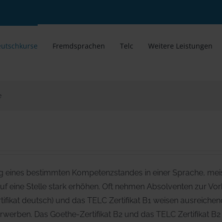
utschkurse
Fremdsprachen
Telc
Weitere Leistungen
e
dung eines bestimmten Kompetenzstandes in einer Sprache, me
auf eine Stelle stark erhöhen. Oft nehmen Absolventen zur Vor
ertifikat deutsch) und das TELC Zertifikat B1 weisen ausreich
 erwerben. Das Goethe-Zertifikat B2 und das TELC Zertifikat