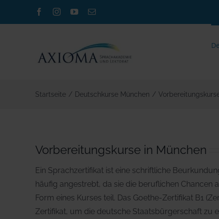
Zum
Facebook
Instagram
YouTube
E-
Inhalt
Mail
springen
De
Startseite
/
Deutschkurse München
/
Vorbereitungskurs
Vorbereitungskurse in München
Ein Sprachzertifikat ist eine schriftliche Beurkun
häufig angestrebt, da sie die beruflichen Chancen 
Form eines Kurses teil. Das Goethe-Zertifikat B1 (Z
Zertifikat, um die deutsche Staatsbürgerschaft zu