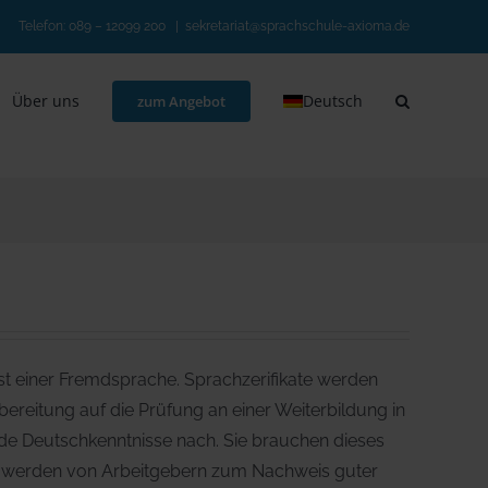
Telefon:
089 – 12099 200
|
sekretariat@sprachschule-axioma.de
Über uns
Deutsch
zum Angebot
ist einer Fremdsprache. Sprachzerifikate werden
bereitung auf die Prüfung an einer Weiterbildung in
ende Deutschkenntnisse nach. Sie brauchen dieses
 B2 werden von Arbeitgebern zum Nachweis guter