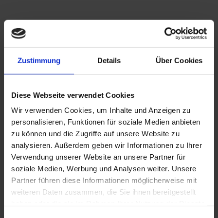
Konversationskurs in
Minigruppe
Zustimmung
Details
Über Cookies
Konversationskurs in Minigruppe (4-6 Teilnehmer)
Diese Webseite verwendet Cookies
montags, 18.30-20.00 Uhr 200,00 €/8 [...]
Wir verwenden Cookies, um Inhalte und Anzeigen zu
personalisieren, Funktionen für soziale Medien anbieten
Juni 11th, 2020
|
Unkategorisiert
zu können und die Zugriffe auf unsere Website zu
Weiterlesen
analysieren. Außerdem geben wir Informationen zu Ihrer
Verwendung unserer Website an unsere Partner für
soziale Medien, Werbung und Analysen weiter. Unsere
Webinar zu
Partner führen diese Informationen möglicherweise mit
weiteren Daten zusammen, die Sie ihnen bereitgestellt
Adjektivendungen
haben oder die sie im Rahmen Ihrer Nutzung der Dienste
gesammelt haben.