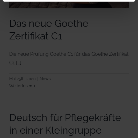
Das neue Goethe
Zertifikat C1
Die neue Prüfung Goethe C1 für das Goethe Zertifikat
C1 [...]
Mai 25th, 2020
|
News
Weiterlesen
Deutsch für Pflegekräfte
in einer Kleingruppe