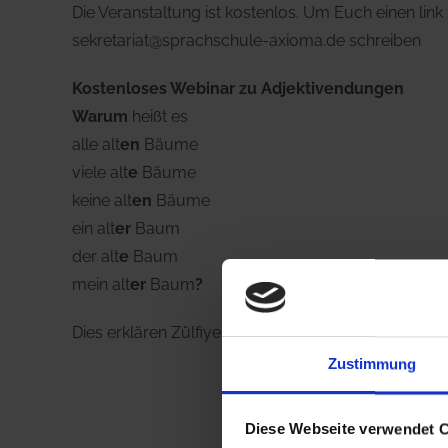
Die Veranstaltung ist kostenlos. Um Euch einen link
sekretariat@sprachschule-axioma.de schreiben
Kostenloses Webinar zu Adjektivendungen
Warum
heißt es
alle alt
en
Bäume
viele alt
e
Bäume
keine alt
en
Bäume
ein alt
er
Baum
der alt
e
Baum
mein alt
er
Baum
?
Dies erklären Zülfiye und Frank am Donnerstag, de
Zustimmung
Diese Webseite verwendet 