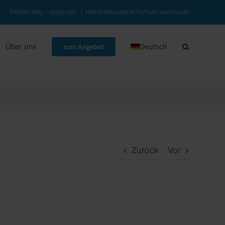
Telefon:
089 – 12099 200
|
sekretariat@sprachschule-axioma.de
Über uns
Deutsch
zum Angebot
Zurück
Vor