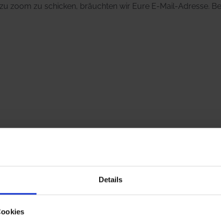
 zu zoom zu schicken, bräuchten wir Eure E-Mail-Adresse. Bei
m 25. Juni 2020 um 15.00 Uhr in unserem kostenlosen Onlines
Details
Cookies