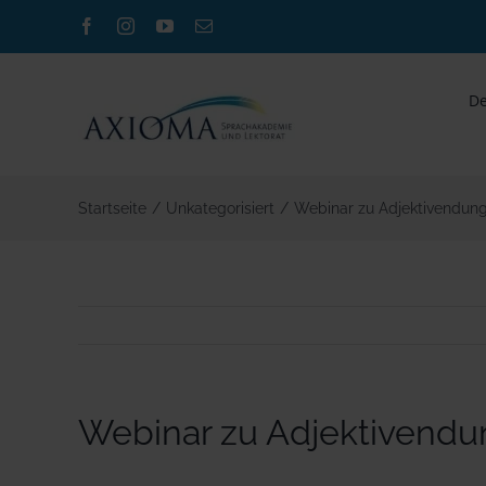
Zum
Facebook
Instagram
YouTube
E-
Inhalt
Mail
springen
De
Startseite
/
Unkategorisiert
/
Webinar zu Adjektivendun
Webinar zu Adjektivend