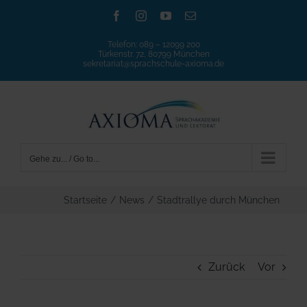
Zum
Facebook
Instagram
YouTube
E-
Mail
Inhalt
Telefon:
089 – 12099 200
springen
Türkenstr. 72, 80799 München
sekretariat@sprachschule-axioma.de
Gehe zu... / Go to...
Startseite
/
News
/
Stadtrallye durch München
Zurück
Vor