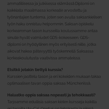
ammatillisessa ja julkisessa elämässä.Diplomi on
kaikkialla maailmassa korkealle arvostettu ja
työnantajien tuntema, joten sen avulla saksankielisen
työn haku onnistuu helpommin. Saksan opiskelu
korkeamman tason kursseilla koulussamme antaa
sinulle hyvät valmiudet GDS-kokeeseen. GDS-
diplomi on hyödyllinen myös erityisesti niille, jotka
aikovat hakea pätevyyttä työskennellä Saksassa
korkeakoulutusta vaativissa ammateissa.
Etsitkö jotakin tiettyä kurssia?
Kurssien jaottelu tason ja eri kokeiden mukaan takaa
optimaalisen tavan oppia saksaa Münchenissä.
Haluatko oppia saksaa nopeasti ja tehokkaasti?
Tarjoamme edullisia saksan kielen kursseja kaikilla
eri tasoilla (A1-C2). Opetus on tehokasta ja niinpä