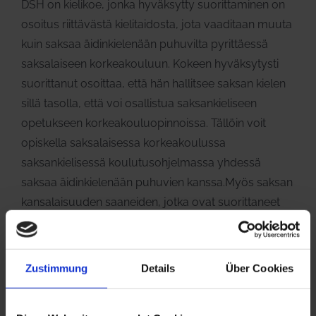
DSH on kielikoe, jonka hyväksytty suorittaminen on
osoitus riittävästä kielitaidosta, jota vaaditaan muuta
kuin saksaa äidinkielenään puhuvilta pyrittäessä
saksalaiseen korkeakouluun. Kokeen hyväksytysti
suorittanut osoittaa, että hän hallitsee saksan kielen
sillä tasolla, että voi osallistua saksankieliseen
opetukseen korkeakouluopinnoissa. Tällöin voit
opiskella saksalaisessa korkeakoulussa
saksankielisessä koulutusohjelmassa yhdessä
saksaa äidinkielenään puhuvien kanssa.Myös saksan
kansalaisuuden saaneiden, jotka ovat suorittaneet
tutkintonsa ulkomailla, on osoitettava kielitaitonsa
DSH-kokeella. Koulumme tarjoaa erityisesti DSH-
kokeeseen valmentavia kursseja.
Zustimmung
Details
Über Cookies
Haluatko suorittaa Goethe-Zertifikat B1 -
tutkinnon (Zertifikat Deutsch)?