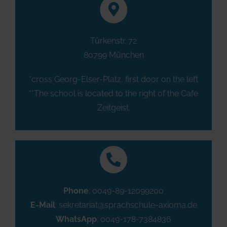
Türkenstr. 72
80799 München
*cross Georg-Elser-Platz, first door on the left
**The school is located to the right of the Cafe
Zeitgeist.
Phone
:
0049-89-12099200
E-Mail
:
sekretariat@sprachschule-axioma.de
WhatsApp
: 0049-178-7384836