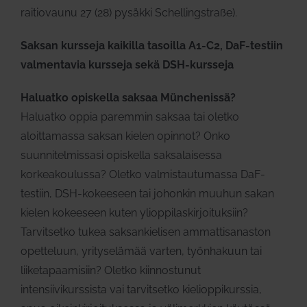
raitiovaunu 27 (28) pysäkki Schellingstraße).
Saksan kursseja kaikilla tasoilla A1-C2, DaF-testiin
valmentavia kursseja sekä DSH-kursseja
Haluatko opiskella saksaa Münchenissä?
Haluatko oppia paremmin saksaa tai oletko
aloittamassa saksan kielen opinnot? Onko
suunnitelmissasi opiskella saksalaisessa
korkeakoulussa? Oletko valmistautumassa DaF-
testiin, DSH-kokeeseen tai johonkin muuhun sakan
kielen kokeeseen kuten ylioppilaskirjoituksiin?
Tarvitsetko tukea saksankielisen ammattisanaston
opetteluun, yrityselämää varten, työnhakuun tai
liiketapaamisiin? Oletko kiinnostunut
intensiivikurssista vai tarvitsetko kielioppikurssia,