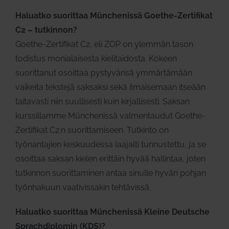
Haluatko suorittaa Münchenissä Goethe-Zertifikat
C2 – tutkinnon?
Goethe-Zertifikat C2, eli ZOP on ylemmän tason
todistus monialaisesta kielitaidosta. Kokeen
suorittanut osoittaa pystyvänsä ymmärtämään
vaikeita tekstejä saksaksi sekä ilmaisemaan itseään
taitavasti niin suullisesti kuin kirjallisesti. Saksan
kurssillamme Münchenissä valmentaudut Goethe-
Zertifikat C2:n suorittamiseen. Tutkinto on
työnantajien keskuudessa laajalti tunnustettu, ja se
osoittaa saksan kielen erittäin hyvää hallintaa, joten
tutkinnon suorittaminen antaa sinulle hyvän pohjan
työnhakuun vaativissakin tehtävissä.
Haluatko suorittaa Münchenissä Kleine Deutsche
Sprachdiplomin (KDS)?