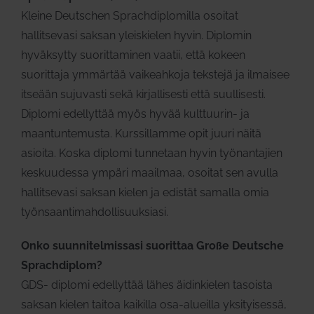
Kleine Deutschen Sprachdiplomilla osoitat
hallitsevasi saksan yleiskielen hyvin. Diplomin
hyväksytty suorittaminen vaatii, että kokeen
suorittaja ymmärtää vaikeahkoja tekstejä ja ilmaisee
itseään sujuvasti sekä kirjallisesti että suullisesti.
Diplomi edellyttää myös hyvää kulttuurin- ja
maantuntemusta. Kurssillamme opit juuri näitä
asioita. Koska diplomi tunnetaan hyvin työnantajien
keskuudessa ympäri maailmaa, osoitat sen avulla
hallitsevasi saksan kielen ja edistät samalla omia
työnsaantimahdollisuuksiasi.
Onko suunnitelmissasi suorittaa Große Deutsche
Sprachdiplom?
GDS- diplomi edellyttää lähes äidinkielen tasoista
saksan kielen taitoa kaikilla osa-alueilla yksityisessä,