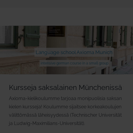
Language school Axioma Munich
intensive german course in a small group
Kursseja saksalainen Münchenissä
Axioma-kielikoulumme tarjoaa monipuolisia saksan
kielen kursseja! Koulumme sijaitsee korkeakoulujen
välittömässä läheisyydessä (Technischer Universität
ja Ludwig-Maximilians-Universität).