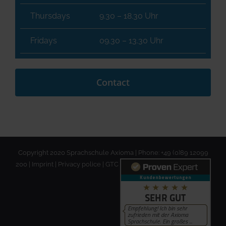
Thursdays
9.30 – 18.30 Uhr
Fridays
09.30 – 13.30 Uhr
Contact
Copyright 2020 Sprachschule Axioma | Phone: +49 (0)89 12099
200 |
Imprint
|
Privacy police
|
GTC