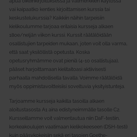
apua oikeinkirjoituksessa ja välimerkkien käytössä
vai kaipaatko kenties kirjoittamisen kurssia tai
keskustelukurssia? Kaikkiin näihin tarpeisiin
kielikoulumme tarjoaa erilaisia kursseja alkaen
180e/neljän viikon kurssi. Kurssit räätälöidään
osallistujien tarpeiden mukaan, joten voit olla varma,
että saat yksilöllistä opetusta. Koska
opetusryhmämme ovat pieniä (4-10 osallistujaa),
pääset harjoittamaan kielitaitoasi aktiivisesti
parhaalla mahdollisella tavalla. Voimme räätälöidä
myös oppimistavoitteisiisi soveltuvia yksityistunteja.
Tarjoamme kursseja kaikilla tasoilla alkaen
aloitustasosta A1 aina edistyneimmälle tasolle C2.
Kursseillamme voit valmentautua niin DaF-testiin,
korkeakoulujen vaatimaan kielikokeeseen (DSH-testi)
kuin pääsykokeisiin sekä eri tasojen Goethe-