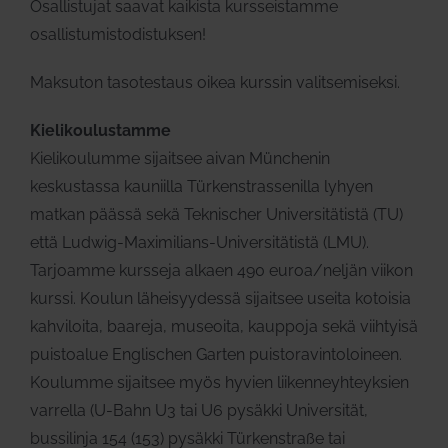
Osallistujat saavat kaikista kursseistamme
osallistumistodistuksen!
Maksuton tasotestaus oikea kurssin valitsemiseksi.
Kielikoulustamme
Kielikoulumme sijaitsee aivan Münchenin
keskustassa kauniilla Türkenstrassenilla lyhyen
matkan päässä sekä Teknischer Universitätistä (TU)
että Ludwig-Maximilians-Universitätistä (LMU).
Tarjoamme kursseja alkaen 490 euroa/neljän viikon
kurssi. Koulun läheisyydessä sijaitsee useita kotoisia
kahviloita, baareja, museoita, kauppoja sekä viihtyisä
puistoalue Englischen Garten puistoravintoloineen.
Koulumme sijaitsee myös hyvien liikenneyhteyksien
varrella (U-Bahn U3 tai U6 pysäkki Universität,
bussilinja 154 (153) pysäkki Türkenstraße tai