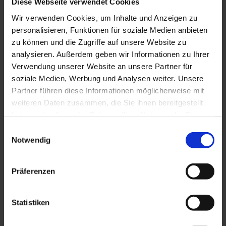
Diese Webseite verwendet Cookies
Goethe-Zertifikat B1-tutkinto on osoitus vankasta
Wir verwenden Cookies, um Inhalte und Anzeigen zu
saksan kielen perustasosta. Tutkinto on todistus siitä,
personalisieren, Funktionen für soziale Medien anbieten
että sen suorittanut ymmärtää ja pystyy
zu können und die Zugriffe auf unsere Website zu
analysieren. Außerdem geben wir Informationen zu Ihrer
osallistumaan keskusteluun saksan kielellä
Verwendung unserer Website an unsere Partner für
arkipäivän tilanteissa. Kielikoulumme saksan kurssit
soziale Medien, Werbung und Analysen weiter. Unsere
A1-B1 valmentavat sinua Goethe-Zertifikat B1-
Partner führen diese Informationen möglicherweise mit
tutkintoon. Goethe-Zertifikat kelpaa saksan
weiteren Daten zusammen, die Sie ihnen bereitgestellt
kielitaidon todistukseksi myös haettaessa Saksan
haben oder die sie im Rahmen Ihrer Nutzung der Dienste
kansalaisuutta.
gesammelt haben.
Einwilligungsauswahl
Notwendig
Haluatko suorittaa Goethe-Zertifikat B2 -
tutkinnon?
Präferenzen
Tarjoamamme saksan kurssit valmistavat sinua
Goethe-Zertifikat B2:n suorittamiseen. Tutkinto on
Statistiken
todistus hyvästä saksan yleiskielen hallinnasta.
Tutkinnon suorittaminen edellyttää