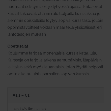
huomaat edistymisesi jo lyhyessä ajassa. Eritasoiset
kurssit takaavat, että niin aloittelijoille kuin saksaa jo
aiemmin opiskelleille löytyy sopiva kurssitaso, jolloin
oppimistavoitteet voidaan määritellä yksilöllisesti eri
lähtötasojen mukaan.
Opetusajat
Koulumme tarjoaa monenlaisia kurssiaikatauluja.
Kursseja on tarjolla arkena aamupäivisin, iltapäivisin
ja iltaisin sekä myös lauantaisin, joten löydät helposti
omiin aikatauluihisi parhaiten sopivan kurssin.
A1.1 – C1
tuntia/viikossa: 20