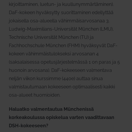
kirjoittaminen, luetun- ja kuullunymmärtäminen).
DaF-kokeen hyväksytty suorittaminen edellyttää
jokaisella osa-alueella vähimmäisarvosanaa 3.
Ludwig-Maximilians-Universität München (LMU),
Technische Universität München (TU) ja
Fachhochschule München (FHM) hyväksyvät DaF-
kokeen vähimmäistulokseksi arvosanan 4
(saksalaisessa opetusjärjestelmässä 1 on paras ja 5
huonoin arvosana). DaF-kokeeseen valmentava
neljän viikon kurssimme (440e) auttaa sinua
valmistautumaan kokeeseen optimaalisesti kaikki
osa-alueet huomioiden.
Haluatko valmentautua Münchenissä
korkeakoulussa opiskelua varten vaadittavaan
DSH-kokeeseen?