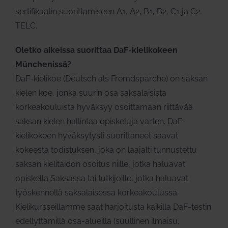
sertifikaatin suorittamiseen A1, A2, B1, B2, C1 ja C2,
TELC.
Oletko aikeissa suorittaa DaF-kielikokeen
Münchenissä?
DaF-kielikoe (Deutsch als Fremdsparche) on saksan
kielen koe, jonka suurin osa saksalaisista
korkeakouluista hyväksyy osoittamaan riittävää
saksan kielen hallintaa opiskeluja varten. DaF-
kielikokeen hyväksytysti suorittaneet saavat
kokeesta todistuksen, joka on laajalti tunnustettu
saksan kielitaidon osoitus niille, jotka haluavat
opiskella Saksassa tai tutkijoille, jotka haluavat
työskennellä saksalaisessa korkeakoulussa.
Kielikursseillamme saat harjoitusta kaikilla DaF-testin
edellyttämillä osa-alueilla (suullinen ilmaisu,